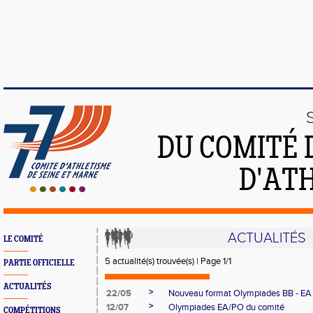
DU COMITÉ 
D'ATH
ACTUALITÉS
LE COMITÉ
5 actualité(s) trouvée(s) | Page 1/1
PARTIE OFFICIELLE
ACTUALITÉS
>
22/05
Nouveau format Olympiades BB - EA
>
12/07
Olympiades EA/PO du comité
COMPÉTITIONS