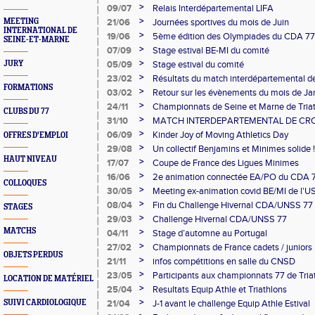
>
09/07
Relais Interdépartemental LIFA
>
MEETING
21/06
Journées sportives du mois de Juin
INTERNATIONAL DE
>
19/06
5ème édition des Olympiades du CDA 77
SEINE-ET-MARNE
>
07/09
Stage estival BE-MI du comité
>
JURY
05/09
Stage estival du comité
>
23/02
Résultats du match interdépartemental d
FORMATIONS
Benjamins 2022
>
03/02
Retour sur les évènements du mois de Jan
>
24/11
Championnats de Seine et Marne de Triat
CLUBS DU 77
et Minimes
>
31/10
MATCH INTERDEPARTEMENTAL DE CR
Benjamins/Benjamines 2021
>
06/09
Kinder Joy of Moving Athletics Day
OFFRES D'EMPLOI
>
29/08
Un collectif Benjamins et Minimes solide !
HAUT NIVEAU
>
17/07
Coupe de France des Ligues Minimes
>
16/06
2e animation connectée EA/PO du CDA 
COLLOQUES
>
30/05
Meeting ex-animation covid BE/MI de l'U
>
08/04
Fin du Challenge Hivernal CDA/UNSS 77
STAGES
>
29/03
Challenge Hivernal CDA/UNSS 77
MATCHS
>
04/11
Stage d’automne au Portugal
>
27/02
Championnats de France cadets / juniors 
OBJETS PERDUS
médailles pour les Seine et Marnais
>
21/11
infos compétitions en salle du CNSD
>
23/05
Participants aux championnats 77 de Tria
LOCATION DE MATÉRIEL
>
25/04
Resultats Equip Athle et Triathlons
>
SUIVI CARDIOLOGIQUE
21/04
J-1 avant le challenge Equip Athle Estival