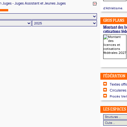
n Juges - Juges Assistant et Jeunes Juges
d'Athlétisme.
GROS PLANS
Montant des li
cotisations fé
FÉDÉRATION
Textes offi
Circulaires
Procès Ver
LES ESPACES