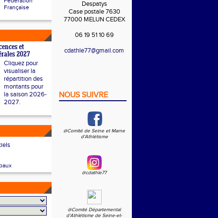
Fédération
Despatys
Française
Case postale 7630
77000 MELUN CEDEX
06 19 51 10 69
cences et
cdathle77@gmail.com
dérales 2027
Cliquez pour
visualiser la
répartition des
montants pour
la saison 2026-
NOUS SUIVRE
2027.
@Comité de Seine et Marne
d'Athlétisme
ciels
baux
@cdathle77
@Comité Départemental
d'Athlétisme de Seine-et-