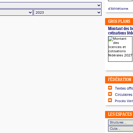
d'Athlétisme.
GROS PLANS
Montant des li
cotisations fé
FÉDÉRATION
Textes offi
Circulaires
Procès Ver
LES ESPACES