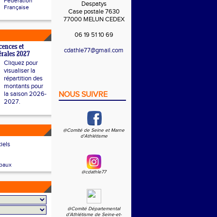
Fédération
Despatys
Française
Case postale 7630
77000 MELUN CEDEX
06 19 51 10 69
cences et
cdathle77@gmail.com
dérales 2027
Cliquez pour
visualiser la
répartition des
montants pour
la saison 2026-
NOUS SUIVRE
2027.
@Comité de Seine et Marne
d'Athlétisme
ciels
baux
@cdathle77
@Comité Départemental
d'Athlétisme de Seine-et-