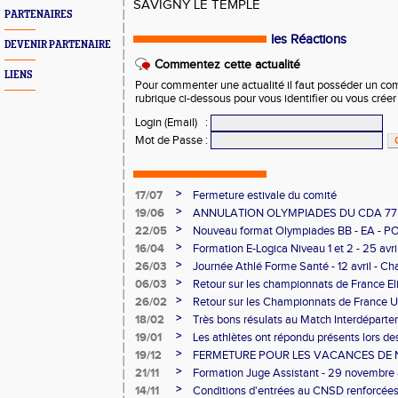
SAVIGNY LE TEMPLE
PARTENAIRES
les Réactions
DEVENIR PARTENAIRE
Commentez cette actualité
LIENS
Pour commenter une actualité il faut posséder un compt
rubrique ci-dessous pour vous identifier ou vous crée
Login (Email)
:
Mot de Passe
:
>
17/07
Fermeture estivale du comité
>
19/06
ANNULATION OLYMPIADES DU CDA 77 -
>
22/05
Nouveau format Olympiades BB - EA - P
>
16/04
Formation E-Logica Niveau 1 et 2 - 25 avri
>
26/03
Journée Athlé Forme Santé - 12 avril - Cha
>
06/03
Retour sur les championnats de France El
>
26/02
Retour sur les Championnats de France U
Longs
>
18/02
Très bons résulats au Match Interdéparte
Demi-finales Championnats de France de
>
19/01
Les athlètes ont répondu présents lors 
>
19/12
FERMETURE POUR LES VACANCES DE 
>
21/11
Formation Juge Assistant - 29 novembre
>
14/11
Conditions d'entrées au CNSD renforcée