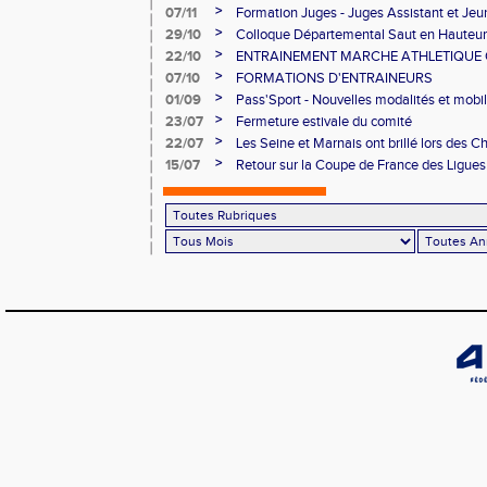
>
07/11
Formation Juges - Juges Assistant et Je
>
29/10
Colloque Départemental Saut en Hauteur
>
22/10
ENTRAINEMENT MARCHE ATHLETIQUE O
NOVEMBRE AU CNSD
>
07/10
FORMATIONS D'ENTRAINEURS
>
01/09
Pass'Sport - Nouvelles modalités et mobil
>
23/07
Fermeture estivale du comité
>
22/07
Les Seine et Marnais ont brillé lors des
Avenir
>
15/07
Retour sur la Coupe de France des Ligue