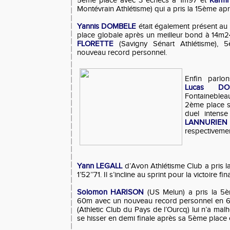
5ème place avec 3 échecs à 1m97 et
Karm
Montévrain Athlétisme) qui a pris la 15ème ap
Yannis DOMBELE
était également présent au 
place globale après un meilleur bond à 14m24
FLORETTE
(Savigny Sénart Athlétisme),
nouveau record personnel.
Enfin parlo
Lucas DO
Fontaineblea
2ème place s
duel intens
LANNURIEN
respectivement
Yann LEGALL
d’Avon Athlétisme Club a pris 
1’52’’71. Il s’incline au sprint pour la victoire fin
Solomon HARISON
(US Melun) a pris la 5è
60m avec un nouveau record personnel en 6
(Athletic Club du Pays de l’Ourcq) lui n’a ma
se hisser en demi finale après sa 5ème place e