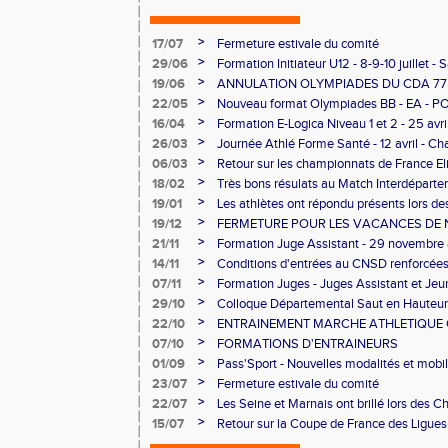
>
17/07
Fermeture estivale du comité
>
29/06
Formation Initiateur U12 - 8-9-10 juillet -
>
19/06
ANNULATION OLYMPIADES DU CDA 77 -
>
22/05
Nouveau format Olympiades BB - EA - P
>
16/04
Formation E-Logica Niveau 1 et 2 - 25 avri
>
26/03
Journée Athlé Forme Santé - 12 avril - Cha
>
06/03
Retour sur les championnats de France El
>
18/02
Très bons résulats au Match Interdéparte
Demi-finales Championnats de France de
>
19/01
Les athlètes ont répondu présents lors 
>
19/12
FERMETURE POUR LES VACANCES DE 
>
21/11
Formation Juge Assistant - 29 novembre
>
14/11
Conditions d'entrées au CNSD renforcée
>
07/11
Formation Juges - Juges Assistant et Je
>
29/10
Colloque Départemental Saut en Hauteur
>
22/10
ENTRAINEMENT MARCHE ATHLETIQUE O
NOVEMBRE AU CNSD
>
07/10
FORMATIONS D'ENTRAINEURS
>
01/09
Pass'Sport - Nouvelles modalités et mobil
>
23/07
Fermeture estivale du comité
>
22/07
Les Seine et Marnais ont brillé lors des
Avenir
>
15/07
Retour sur la Coupe de France des Ligue