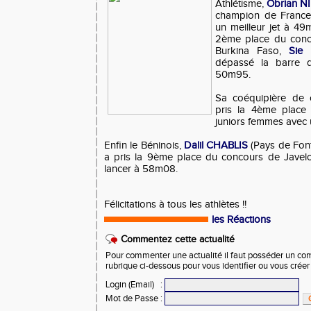
Athlétisme,
Obrian N
champion de France
un meilleur jet à 49
2ème place du conco
Burkina Faso,
Sie
dépassé la barre 
50m95.
Sa coéquipière de 
pris la 4ème place
juniors femmes avec 
Enfin le Béninois,
Dalil CHABLIS
(Pays de Font
a pris la 9ème place du concours de Javel
lancer à 58m08.
Félicitations à tous les athlètes !!
les Réactions
Commentez cette actualité
Pour commenter une actualité il faut posséder un compt
rubrique ci-dessous pour vous identifier ou vous crée
Login (Email)
:
Mot de Passe
: