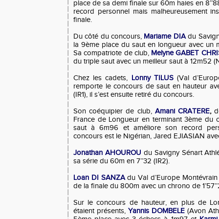
place de sa demi finale sur 60m haies en 8’’
record personnel mais malheureusement ins
finale.
Du côté du concours,
Mariame DIA
du Savigny
la 9ème place du saut en longueur avec un me
Sa compatriote de club,
Melyne GABET CHRI
du triple saut avec un meilleur saut à 12m52 (
Chez les cadets,
Lonny TILUS
(Val d’Europe
remporte le concours de saut en hauteur av
(IR1), il s’est ensuite retiré du concours.
Son coéquipier de club,
Amani CRATERE
,
d
France de Longueur en terminant 3ème du c
saut à 6m96 et améliore son record pers
concours est le Nigérian, Jared EJIASIAN ave
Jonathan AHOUROU
du Savigny Sénart Athl
sa série du 60m en 7’’32 (IR2).
Loan DI SANZA
du Val d’Europe Montévrain 
de la finale du 800m avec un chrono de 1’57’’
Sur le concours de hauteur, en plus de Lon
étaient présents,
Yannis DOMBELE
(Avon Athl