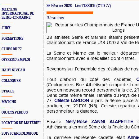
26 Février 2026 - Léo TISSIER (CTD 77)
MEETING
INTERNATIONAL DE
SEINE-ET-MARNE
Résultats
JURY
28 athlètes Seine et Marnais étaient prése
FORMATIONS
championnats de France U18-U20 à Val de Re
CLUBS DU 77
La Seine et Marne est le meilleur départem
championnats avec 8 médailles dont 4 titres.
OFFRES D'EMPLOI
Revenons sur l’ensemble des résultats de nos 
HAUT NIVEAU
Tout d’abord du côté des cadettes,
COLLOQUES
(Coulommiers Brie Athlétisme) remporte la 
avec un nouveau record personnel à la clé, 2’1
STAGES
Dans cette même finale, l’athlète du Pays de
77,
Céleste LARDON
a pris la 4ème place à
MATCHS
podium, en 2’11’’01 (N3). Celeste repartir
personnel sur la distance.
OBJETS PERDUS
Ensuite
Nelly-Rose ZANNI ALAPETITE
du
LOCATION DE MATÉRIEL
Athlétisme a terminé 5ème de la finale du 60m 
SUIVI CARDIOLOGIQUE
La dernière représente cadette était
Anna