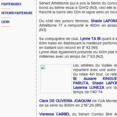
Sénart Athlétisme qui a pris la 5ème du conco
PARTENAIRES
bond au 6ème essai à 12m12 (N3), ceci elle la
franchit la barre des 12m et signe ainsi un no
DEVENIR PARTENAIRE
Du côté des juniors femmes,
Shade LAPOR
LIENS
Athlétisme 77 a remporté le 400m en abais
(N3).
Sa coéquipière de club,
Lynne TA BI
quant à e
60m haies en établissant la meilleure performa
en battant son record en 8’’42 (N1).
Lynne était également présente du 60m plat ma
millièmes avec un temps de 7’’63 (N2).
Les athlètes du Vallée d
repartent avec une autre 
du relais 4x1 tour. Le r
BI
,
Auxane KINGUE
PARUTA
,
Shade LAPO
Layanna LUNEZA
ont do
temps de 1’40’’74.
Clara DE OLIVEIRA JOAQUIM
de l’UA Monter
de sa série du 800m en 2’18’’29 (IR1).
Vanessa CARBEL
du Sénart Combs Brie At