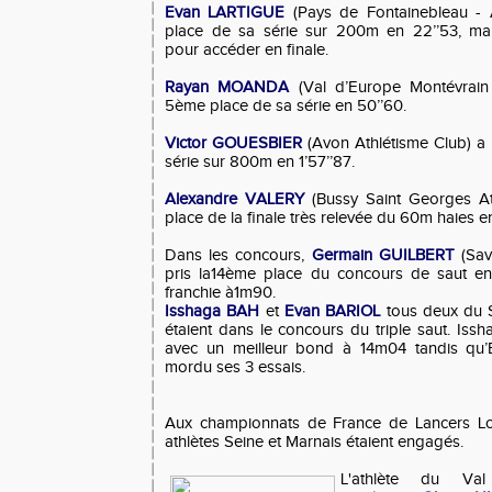
Evan LARTIGUE
(Pays de Fontainebleau - 
place de sa série sur 200m en 22’’53, mal
pour accéder en finale.
Rayan MOANDA
(Val d’Europe Montévrain A
5ème place de sa série en 50’’60.
Victor GOUESBIER
(Avon Athlétisme Club) a
série sur 800m en 1’57’’87.
Alexandre VALERY
(Bussy Saint Georges At
place de la finale très relevée du 60m haies e
Dans les concours,
Germain GUILBERT
(Sav
pris la14ème place du concours de saut en
franchie à1m90.
Isshaga BAH
et
Evan BARIOL
tous deux du S
étaient dans le concours du triple saut. Iss
avec un meilleur bond à 14m04 tandis qu
mordu ses 3 essais.
Aux championnats de France de Lancers Lo
athlètes Seine et Marnais étaient engagés.
L'athlète du Val