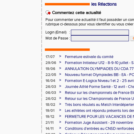
les Réactions
Commentez cette actualité
Pour commenter une actualité il faut posséder un compt
rubrique ci-dessous pour vous identifier ou vous crée
Login (Email)
:
Mot de Passe
:
>
17/07
Fermeture estivale du comité
>
29/06
Formation Initiateur U12 - 8-9-10 juillet -
>
19/06
ANNULATION OLYMPIADES DU CDA 77 -
>
22/05
Nouveau format Olympiades BB - EA - P
>
16/04
Formation E-Logica Niveau 1 et 2 - 25 avri
>
26/03
Journée Athlé Forme Santé - 12 avril - Cha
>
06/03
Retour sur les championnats de France El
>
26/02
Retour sur les Championnats de France U
Longs
>
18/02
Très bons résulats au Match Interdéparte
Demi-finales Championnats de France de
>
19/01
Les athlètes ont répondu présents lors 
>
19/12
FERMETURE POUR LES VACANCES DE 
>
21/11
Formation Juge Assistant - 29 novembre
>
14/11
Conditions d'entrées au CNSD renforcée