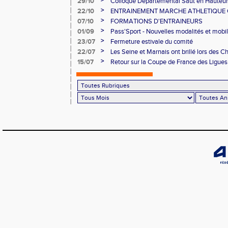
>
29/10
Colloque Départemental Saut en Hauteur
>
22/10
ENTRAINEMENT MARCHE ATHLETIQUE O
NOVEMBRE AU CNSD
>
07/10
FORMATIONS D'ENTRAINEURS
>
01/09
Pass'Sport - Nouvelles modalités et mobil
>
23/07
Fermeture estivale du comité
>
22/07
Les Seine et Marnais ont brillé lors des
Avenir
>
15/07
Retour sur la Coupe de France des Ligue