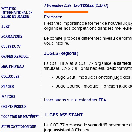
7 Novembre 2025 - Léo TISSIER (CTD 77)
MEETING
INTERNATIONAL DE
SEINE-ET-MARNE
Formation
Il est très important de former de nouveaux ju
JURY
organiser nos compétitions dans les meilleure
FORMATIONS
Le comité propose différentes niveau de forma
vous inscrire.
CLUBS DU 77
JUGES (Régional)
OFFRES D'EMPLOI
La COT LIFA et la COT 77 organise
le samedi
HAUT NIVEAU
11h30
au CNSD à Fontainebleau deux formation
COLLOQUES
Juge Saut : module : Fonction juge des 
Juge Course : module : Fonction juge d
STAGES
MATCHS
Inscriptions sur le calendrier FFA
OBJETS PERDUS
JUGES ASSISTANT
LOCATION DE MATÉRIEL
La COT 77 organise
le samedi 15 novembre d
SUIVI CARDIOLOGIQUE
juge assistant à Chelles.