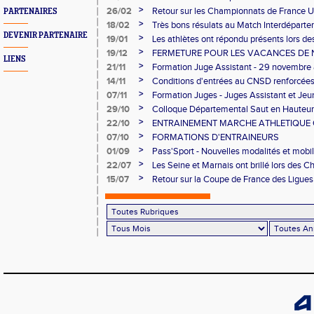
>
26/02
Retour sur les Championnats de France U
PARTENAIRES
Longs
>
18/02
Très bons résulats au Match Interdéparte
DEVENIR PARTENAIRE
Demi-finales Championnats de France de
>
19/01
Les athlètes ont répondu présents lors 
>
19/12
FERMETURE POUR LES VACANCES DE 
LIENS
>
21/11
Formation Juge Assistant - 29 novembre
>
14/11
Conditions d'entrées au CNSD renforcée
>
07/11
Formation Juges - Juges Assistant et Je
>
29/10
Colloque Départemental Saut en Hauteur
>
22/10
ENTRAINEMENT MARCHE ATHLETIQUE O
NOVEMBRE AU CNSD
>
07/10
FORMATIONS D'ENTRAINEURS
>
01/09
Pass'Sport - Nouvelles modalités et mobil
>
22/07
Les Seine et Marnais ont brillé lors des
Avenir
>
15/07
Retour sur la Coupe de France des Ligue