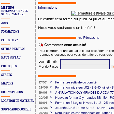
Informations
MEETING
INTERNATIONAL DE
SEINE-ET-MARNE
Le comité sera fermé du jeudi 24 juillet au mard
JURY
Nous vous souhaitons un bel été !!
FORMATIONS
les Réactions
CLUBS DU 77
Commentez cette actualité
OFFRES D'EMPLOI
Pour commenter une actualité il faut posséder un compt
rubrique ci-dessous pour vous identifier ou vous crée
HAUT NIVEAU
Login (Email)
:
COLLOQUES
Mot de Passe
:
STAGES
>
17/07
Fermeture estivale du comité
MATCHS
>
29/06
Formation Initiateur U12 - 8-9-10 juillet -
>
OBJETS PERDUS
19/06
ANNULATION OLYMPIADES DU CDA 77 -
>
22/05
Nouveau format Olympiades BB - EA - P
LOCATION DE MATÉRIEL
>
16/04
Formation E-Logica Niveau 1 et 2 - 25 avri
>
26/03
Journée Athlé Forme Santé - 12 avril - Cha
SUIVI CARDIOLOGIQUE
>
06/03
Retour sur les championnats de France El