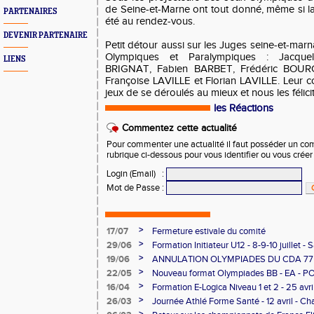
de Seine-et-Marne ont tout donné, même si la
PARTENAIRES
été au rendez-vous.
DEVENIR PARTENAIRE
Petit détour aussi sur les Juges seine-et-marn
Olympiques et Paralympiques : Jacque
LIENS
BRIGNAT, Fabien BARBET, Frédéric BOUR
Françoise LAVILLE et Florian LAVILLE. Leur c
jeux de se déroulés au mieux et nous les félici
les Réactions
Commentez cette actualité
Pour commenter une actualité il faut posséder un compt
rubrique ci-dessous pour vous identifier ou vous crée
Login (Email)
:
Mot de Passe
:
>
17/07
Fermeture estivale du comité
>
29/06
Formation Initiateur U12 - 8-9-10 juillet -
>
19/06
ANNULATION OLYMPIADES DU CDA 77 -
>
22/05
Nouveau format Olympiades BB - EA - P
>
16/04
Formation E-Logica Niveau 1 et 2 - 25 avri
>
26/03
Journée Athlé Forme Santé - 12 avril - Cha