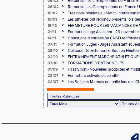
>
06/03
Retour sur les championnats de France El
>
26/02
Retour sur les Championnats de France U
Longs
>
18/02
Très bons résulats au Match Interdéparte
Demi-finales Championnats de France de
>
19/01
Les athlètes ont répondu présents lors 
>
19/12
FERMETURE POUR LES VACANCES DE 
>
21/11
Formation Juge Assistant - 29 novembre
>
14/11
Conditions d'entrées au CNSD renforcée
>
07/11
Formation Juges - Juges Assistant et Je
>
29/10
Colloque Départemental Saut en Hauteur
>
22/10
ENTRAINEMENT MARCHE ATHLETIQUE O
NOVEMBRE AU CNSD
>
07/10
FORMATIONS D'ENTRAINEURS
>
01/09
Pass'Sport - Nouvelles modalités et mobil
>
23/07
Fermeture estivale du comité
>
22/07
Les Seine et Marnais ont brillé lors des
Avenir