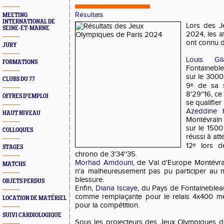
Résultats
MEETING
INTERNATIONAL DE
Lors des J
SEINE-ET-MARNE
2024, les a
ont connu d
JURY
Louis Gila
FORMATIONS
Fontainebl
sur le 3000
CLUBS DU 77
9ᵉ de sa 
8'29''16, ce
OFFRES D'EMPLOI
se qualifier
Azeddine 
HAUT NIVEAU
Montévrain 
sur le 1500
COLLOQUES
réussi à att
12ᵉ lors d
STAGES
chrono de 3'34''35.
Morhad Amdouni
, de Val d'Europe Montévrai
MATCHS
n'a malheureusement pas pu participer au 
blessure.
OBJETS PERDUS
Enfin,
Diana Iscaye
, du Pays de Fontaineblea
comme remplaçante pour le relais 4x400 mèt
LOCATION DE MATÉRIEL
pour la compétition.
SUIVI CARDIOLOGIQUE
Sous les projecteurs des Jeux Olympiques de