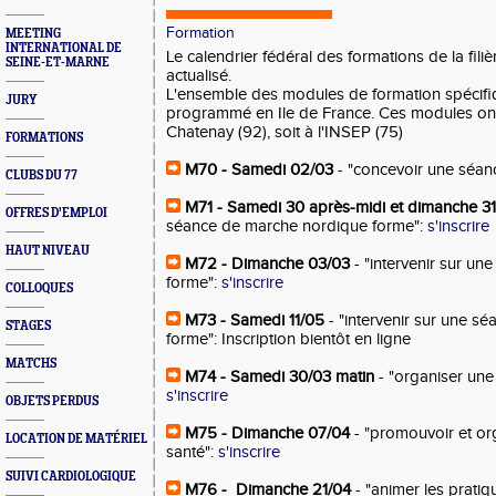
Formation
MEETING
INTERNATIONAL DE
Le calendrier fédéral des formations de la fili
SEINE-ET-MARNE
actualisé.
L'ensemble des modules de formation spécifiqu
JURY
programmé en Ile de France. Ces modules ont
Chatenay (92), soit à l'INSEP (75)
FORMATIONS
M70 - Samedi 02/03
- "concevoir une séan
CLUBS DU 77
M71 - Samedi 30 après-midi et dimanche 3
OFFRES D'EMPLOI
séance de marche nordique forme":
s'inscrire
HAUT NIVEAU
M72 - Dimanche 03/03
- "intervenir sur un
forme":
s'inscrire
COLLOQUES
M73 - Samedi 11/05
- "intervenir sur une séa
STAGES
forme": Inscription bientôt en ligne
MATCHS
M74 - Samedi 30/03 matin
- "organiser une 
s'inscrire
OBJETS PERDUS
M75 - Dimanche 07/04
- "promouvoir et org
LOCATION DE MATÉRIEL
santé":
s'inscrire
SUIVI CARDIOLOGIQUE
M76 - Dimanche 21/04
- "animer les pratiq