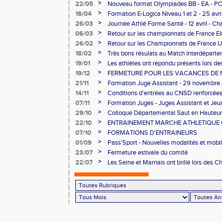
>
22/05
Nouveau format Olympiades BB - EA - P
>
16/04
Formation E-Logica Niveau 1 et 2 - 25 avri
>
26/03
Journée Athlé Forme Santé - 12 avril - Cha
>
06/03
Retour sur les championnats de France El
>
26/02
Retour sur les Championnats de France U
Longs
>
18/02
Très bons résulats au Match Interdéparte
Demi-finales Championnats de France de
>
19/01
Les athlètes ont répondu présents lors 
>
19/12
FERMETURE POUR LES VACANCES DE 
>
21/11
Formation Juge Assistant - 29 novembre
>
14/11
Conditions d'entrées au CNSD renforcée
>
07/11
Formation Juges - Juges Assistant et Je
>
29/10
Colloque Départemental Saut en Hauteur
>
22/10
ENTRAINEMENT MARCHE ATHLETIQUE O
NOVEMBRE AU CNSD
>
07/10
FORMATIONS D'ENTRAINEURS
>
01/09
Pass'Sport - Nouvelles modalités et mobil
>
23/07
Fermeture estivale du comité
>
22/07
Les Seine et Marnais ont brillé lors des
Avenir