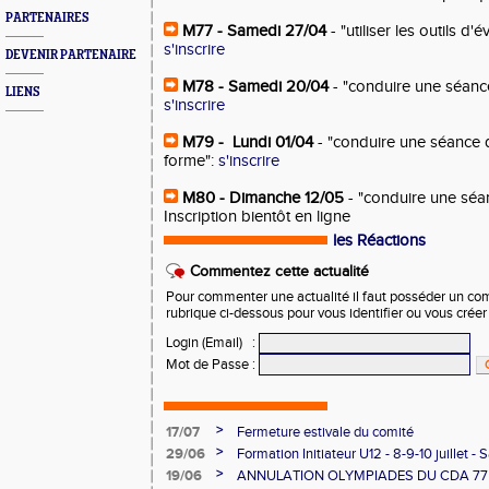
PARTENAIRES
M77 - Samedi 27/04
- "utiliser les outils d'
s'inscrire
DEVENIR PARTENAIRE
M78 - Samedi 20/04
- "conduire une séanc
LIENS
s'inscrire
M79 - Lundi 01/04
- "conduire une séance
forme":
s'inscrire
M80 - Dimanche 12/05
- "conduire une séan
Inscription bientôt en ligne
les Réactions
Commentez cette actualité
Pour commenter une actualité il faut posséder un compt
rubrique ci-dessous pour vous identifier ou vous crée
Login (Email)
:
Mot de Passe
:
>
17/07
Fermeture estivale du comité
>
29/06
Formation Initiateur U12 - 8-9-10 juillet -
>
19/06
ANNULATION OLYMPIADES DU CDA 77 -