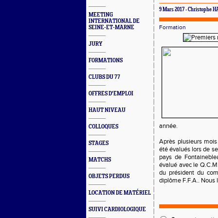
9 Mars 2017 - Christophe 
MEETING
INTERNATIONAL DE
Formation
SEINE-ET-MARNE
JURY
FORMATIONS
CLUBS DU 77
OFFRES D'EMPLOI
HAUT NIVEAU
année.
COLLOQUES
Après plusieurs mois 
STAGES
été évalués lors de s
pays de Fontaineblea
MATCHS
évalué avec le Q.C.M.
du président du comi
OBJETS PERDUS
diplôme F.F.A.. Nous l
LOCATION DE MATÉRIEL
SUIVI CARDIOLOGIQUE