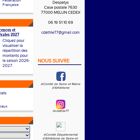
Fédération
Despatys
Française
Case postale 7630
77000 MELUN CEDEX
06 19 51 10 69
cences et
cdathle77@gmail.com
dérales 2027
Cliquez pour
visualiser la
répartition des
montants pour
la saison 2026-
NOUS SUIVRE
2027.
@Comité de Seine et Marne
d'Athlétisme
ciels
baux
@cdathle77
@Comité Départemental
d'Athlétisme de Seine-et-