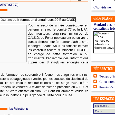
HANROT (CTD 77)
d'Athlétisme.
GROS PLANS
Montant des li
Pour la seconde année consécutive en
cotisations fé
partenariat avec le comité 77 et la LIFA,
des moniteurs stagiaires militaires du
C.N.S.D. de Fontainebleau ont pu suivre le
cursus d'entraîneur formateur d'athlétisme
1er degré - 12ans. Sous les conseils et avec
les contenus fédéraux, Vincent LENOBLE,
en charge de cette formation, a pu
transmettre l'ensemble des informations
auprès des 8 stagiaires engagés cette
FÉDÉRATION
de formation de septembre à février, les stagiaires ont ainsi
Textes offi
essions pédagogiques avec les jeunes pousses du club local du
Circulaires
u. Ils ont ensuite restitué le dossier de stage avant d'être
 fédéral le vendredi 3 février dernier en présence du C.T.D. et
Procès Ver
té 77 d'athlétisme: au final, 7/8 ont brillamment validé ce
eur souhaitons la plus grande réussite pour la suite.
LES ESPACES
les Réactions