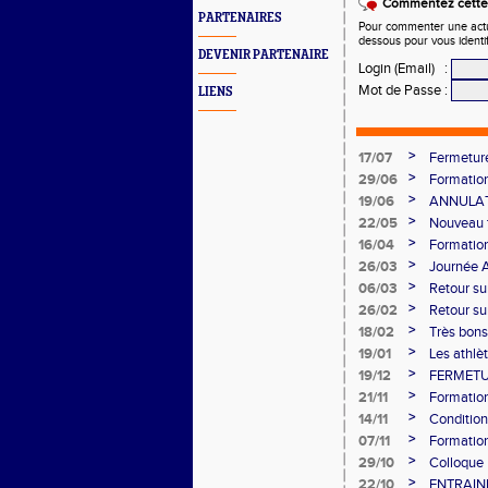
Commentez cette 
PARTENAIRES
Pour commenter une actual
dessous pour vous identi
DEVENIR PARTENAIRE
Login (Email)
:
Mot de Passe
:
LIENS
>
17/07
Fermeture
>
29/06
Formation 
>
19/06
ANNULAT
>
22/05
Nouveau 
>
16/04
Formation
>
26/03
Journée A
>
06/03
Retour su
>
26/02
Retour su
Longs
>
18/02
Très bons
Demi-fin
>
19/01
Les athlè
>
19/12
FERMETU
>
21/11
Formation
>
14/11
Condition
>
07/11
Formation
>
29/10
Colloque
>
22/10
ENTRAIN