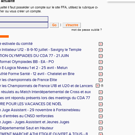
actualité
ité il faut posséder un compte sur le site FFA, utilisez la rubrique ci-
fier ou vous créer un compte.
|
mot de passe oublié ?
 estivale du comité
Initiateur U12 - 8-9-10 juillet - Savigny le Temple
ION OLYMPIADES DU CDA 77 - 21 JUIN
format Olympiades BB - EA - PO
 E-Logica Niveau 1 et 2 - 25 avril - Melun
thlé Forme Santé - 12 avril - Chatelet en Brie
r les championnats de France Elite
r les Championnats de France U18 et U20 et de Lancers
(1)
 résulats au Match Interdépartemental de Cross et aux
ales Championnats de France de Cross
tes ont répondu présents lors des meetings du CDA 77
RE POUR LES VACANCES DE NOËL
 Juge Assistant - 29 novembre à Fontainebleau
s d'entrées au CNSD renforcées
 Juges - Juges Assistant et Jeunes Juges
 Départemental Saut en Hauteur
EMENT MARCHE ATHLETIQUE OUVERT A TOUS - 8