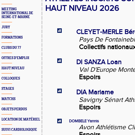
HAUT NIVEAU 2026
MEETING
INTERNATIONAL DE
SEINE-ET-MARNE
JURY
CLEYET-MERLE Bér
FORMATIONS
Pays De Fontainebl
Collectifs nationau
CLUBS DU 77
OFFRES D'EMPLOI
DI SANZA Loan
Val D'Europe Montév
HAUT NIVEAU
Espoirs
COLLOQUES
STAGES
DIA Mariame
Savigny Sénart Ath
MATCHS
Espoirs
OBJETS PERDUS
LOCATION DE MATÉRIEL
DOMBELE Yannis
Avon Athlétisme Cl
SUIVI CARDIOLOGIQUE
Espoirs